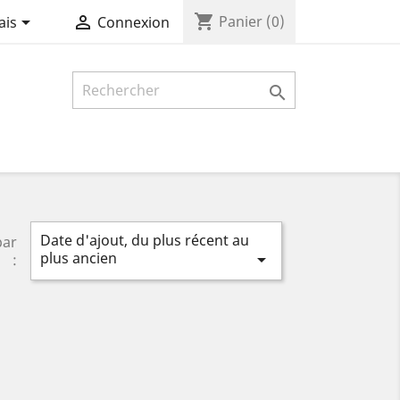
shopping_cart


Panier
(0)
ais
Connexion

Date d'ajout, du plus récent au
par
plus ancien

: