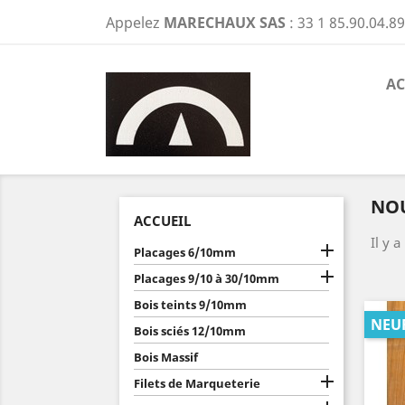
Appelez
MARECHAUX SAS
:
33 1 85.90.04.89
AC
NO
ACCUEIL
Il y a

Placages 6/10mm

Placages 9/10 à 30/10mm
Bois teints 9/10mm
NEU
Bois sciés 12/10mm
Bois Massif

Filets de Marqueterie