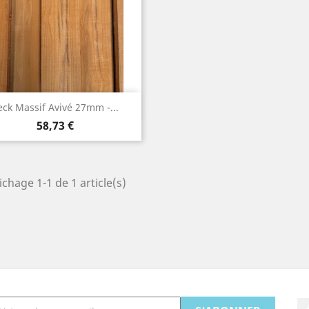
Aperçu rapide

eck Massif Avivé 27mm -...
Prix
58,73 €
ichage 1-1 de 1 article(s)