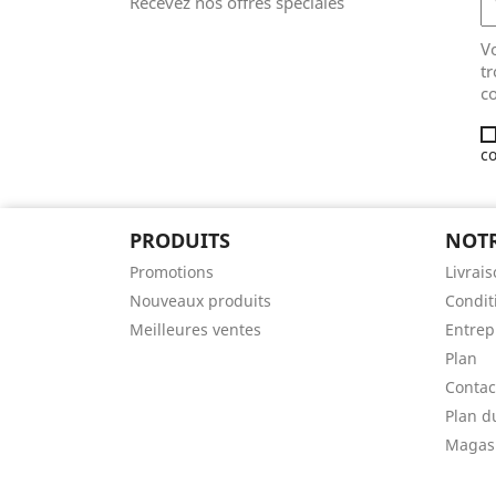
Recevez nos offres spéciales
V
tr
co
co
PRODUITS
NOTR
Promotions
Livrai
Nouveaux produits
Conditi
Meilleures ventes
Entrep
Plan
Contac
Plan d
Magas