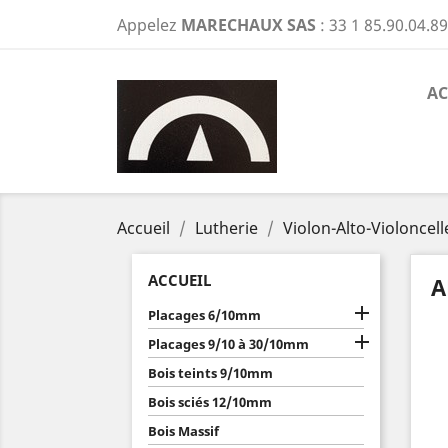
Appelez
MARECHAUX SAS
:
33 1 85.90.04.89
AC
Accueil
Lutherie
Violon-Alto-Violoncell
ACCUEIL
A

Placages 6/10mm

Placages 9/10 à 30/10mm
Bois teints 9/10mm
Bois sciés 12/10mm
Bois Massif