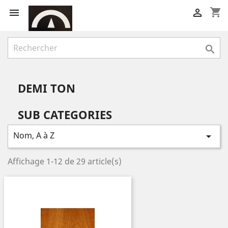
shopping_cart



DEMI TON
SUB CATEGORIES
Nom, A à Z

Affichage 1-12 de 29 article(s)